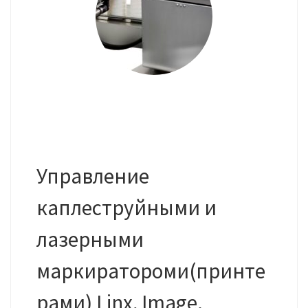
Управление
каплеструйными и
лазерными
маркиратороми(принте
рами) Linx, Image.